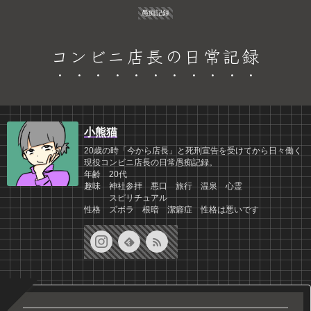
愚痴記録
コンビニ店長の日常記録
小熊猫
20歳の時「今から店長」と死刑宣告を受けてから日々働く
現役コンビニ店長の日常愚痴記録。
年齢 20代
趣味 神社参拝 悪口 旅行 温泉 心霊
スピリチュアル
性格 ズボラ 根暗 潔癖症 性格は悪いです