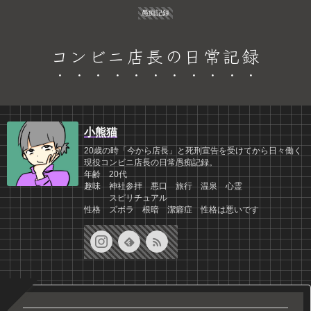
愚痴記録
コンビニ店長の日常記録
小熊猫
20歳の時「今から店長」と死刑宣告を受けてから日々働く
現役コンビニ店長の日常愚痴記録。
年齢 20代
趣味 神社参拝 悪口 旅行 温泉 心霊
スピリチュアル
性格 ズボラ 根暗 潔癖症 性格は悪いです