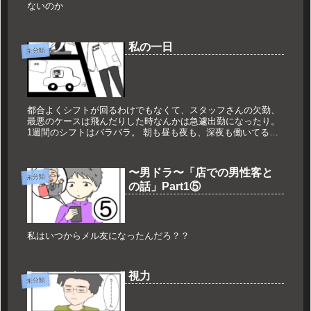
ないのか
私の一日
未分類
都合よくシフトが回るわけでもなくて、スタッフさんの欠勤、
最悪のケースは飛んだりした時なんかは急遽出勤になったり。
1週間のシフトはバラバラ。 朝も昼も夜も、深夜も働いてるお
かげで始めた頃は、よく...
〜男ドラ〜「店での男性客と
未分類
の話」Part1⑤
私はいつからメル友になったんだろ？？
視力
未分類