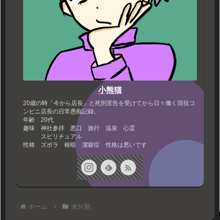
小熊猫
20歳の時「今から店長」と死刑宣告を受けてから日々働く現役コ
ンビニ店長の日常愚痴記録。
年齢 20代
趣味 神社参拝 悪口 旅行 温泉 心霊
スピリチュアル
性格 ズボラ 根暗 潔癖症 性格は悪いです
ホーム
未分類