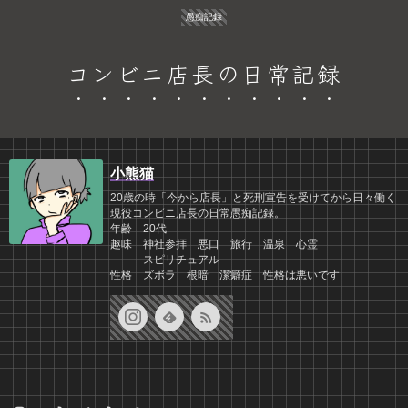
愚痴記録
コンビニ店長の日常記録
小熊猫
20歳の時「今から店長」と死刑宣告を受けてから日々働く
現役コンビニ店長の日常愚痴記録。
年齢 20代
趣味 神社参拝 悪口 旅行 温泉 心霊
スピリチュアル
性格 ズボラ 根暗 潔癖症 性格は悪いです